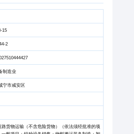
8-15
44-2
027510444427
备制造业
咸宁市咸安区
道路货物运输（不含危险货物）（依法须经批准的项
）一般项目：特种设备销售；物料搬运装备制造；智