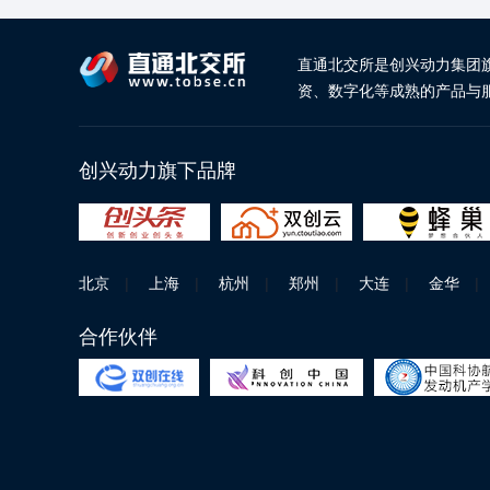
直通北交所是创兴动力集团
资、数字化等成熟的产品与
创兴动力旗下品牌
北京
|
上海
|
杭州
|
郑州
|
大连
|
金华
|
合作伙伴