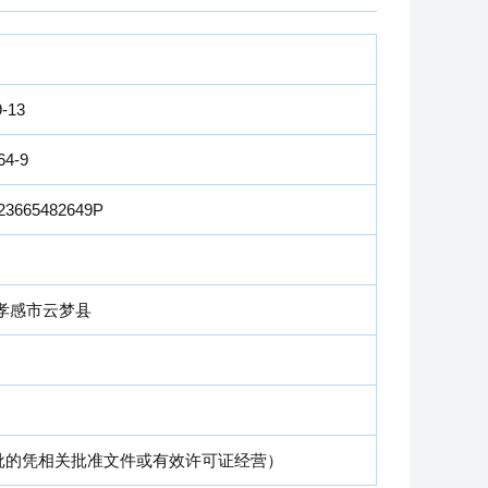
9-13
64-9
23665482649P
孝感市云梦县
批的凭相关批准文件或有效许可证经营）