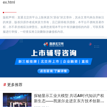
ex.html
版权声明：直通北交所平台上除来源为“原创”的文章外，其余文章均来自所标注
的来源，版权归原作者或来源方所有，且已获得相关授权，本平台不拥有其著作
权，亦不承担相应法律责任。如果您发现本平台中有涉嫌侵权的内容，可联系客
服进行举报，一经查实将立刻删除涉嫌侵权内容。
更多推荐
探秘显示工业大模型 共话AI时代知识产权
新生态——凯派尔走进京东方技术创新中
心