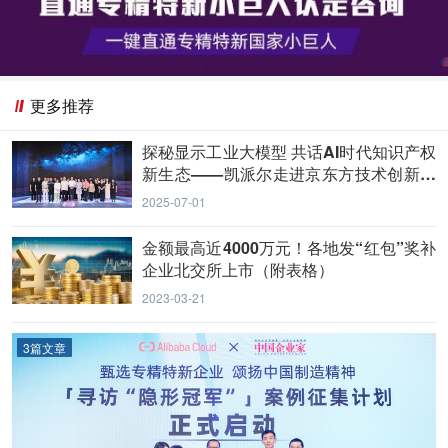
更多推荐
探秘显示工业大模型 共话AI时代知识产权
新生态——凯派尔走进京东方技术创新中
心
2025-07-01
金额最高近4000万元！各地发“红包”奖补
企业北交所上市（附表格）
2023-03-21
3篇文章