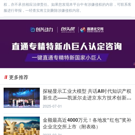
权，亦不承担相应法律责任。如果您发现本平台中有涉嫌侵权的内容，可联系客
服进行举报，一经查实将立刻删除涉嫌侵权内容。
更多推荐
探秘显示工业大模型 共话AI时代知识产权
新生态——凯派尔走进京东方技术创新中
心
2025-07-01
金额最高近4000万元！各地发“红包”奖补
企业北交所上市（附表格）
2023-03-21