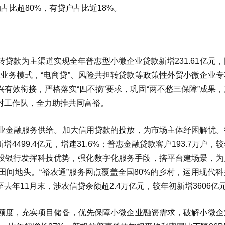
占比超80%，有贷户占比近18%。
贷款为主渠道实现全年普惠型小微企业贷款新增231.61亿元
新业务模式，“电商贷”、风险共担转贷款等政策性外贸小微企业
有效衔接，严格落实“四不摘”要求，巩固“两不愁三保障”成果
村工作队，全力助推共同富裕。
业金融服务供给。加大信用贷款的投放，为市场主体纾困解忧。
4499.4亿元，增速31.6%；普惠金融贷款客户193.7万户，
建设银行发挥科技优势，强化数字化服务手段，搭平台建场景，为
间地头。“裕农通”服务网点覆盖全国80%的乡村，运用现代科
年11月末，涉农信贷余额超2.4万亿元，较年初新增3606亿
额度，充实项目储备，优先保障小微企业融资需求，破解小微企