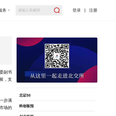
服务
登录
|
注册
党委副书
展，支
北证50
进一步满
科创板指
市场的