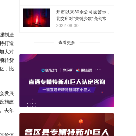
开市以来30余公司被警示，
北交所对“关键少数”亮剑常态
化
2022-08-30
强制造
查看更多
持打造
加大对
项转贷
万亿，比
社会发展
设施建
。去年
评价体