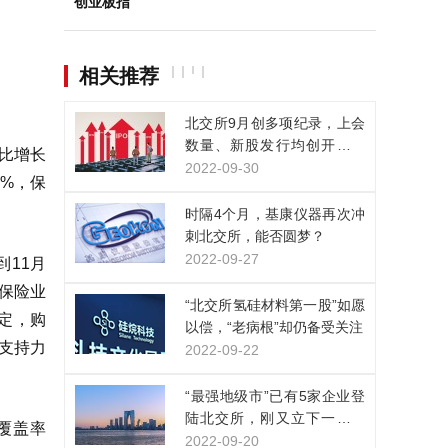
创业板指
相关推荐
北交所9月创多项纪录，上会
数量、新股发行均创开市以
同比增长
来新高
2022-09-30
7%，保
时隔4个月，基康仪器再次冲
刺北交所，能否圆梦？
2022-09-27
到11月
，保险业
“北交所氢硅材料第一股”如愿
稳定，购
以偿，“老病根”却仍备受关注
支持力
2022-09-22
“最强地级市”已有5家企业登
陆北交所，刚又立下一个宏
备覆盖率
愿
2022-09-20