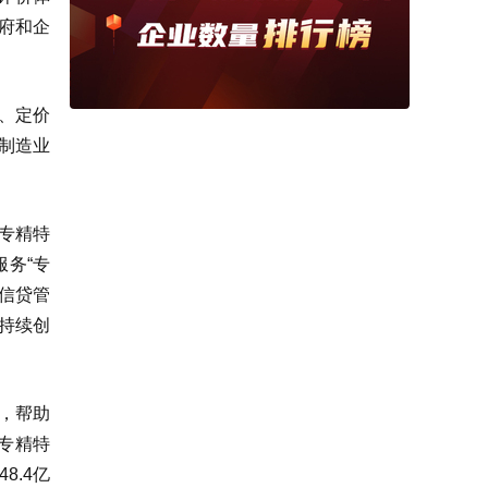
政府和企
批、定价
制造业
“专精特
务“专
信贷管
持续创
节，帮助
专精特
8.4亿