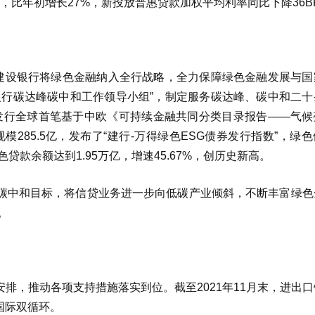
元，比年初增长27%，新投放普惠贷款加权平均利率同比下降36B
。建设银行将绿色金融纳入全行战略，全力保障绿色金融发展与国
银行碳达峰碳中和工作领导小组”，制定服务碳达峰、碳中和二十
划。发行全球首笔基于中欧《可持续金融共同分类目录报告——气
模285.5亿，发布了“建行-万得绿色ESG债券发行指数”，绿
贷款余额达到1.95万亿，增速45.67%，创历史新高。
碳中和目标，将信贷业务进一步向低碳产业倾斜，不断丰富绿色
。
排，推动各项支持措施落实到位。截至2021年11月末，进出
国际双循环。