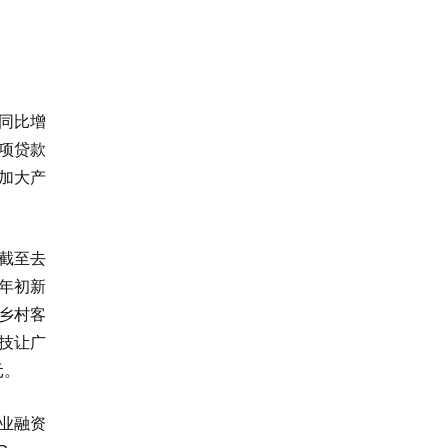
，同比增
专项贷款
，加大产
截至去
较年初新
乡村客
技让广
元。
业融资