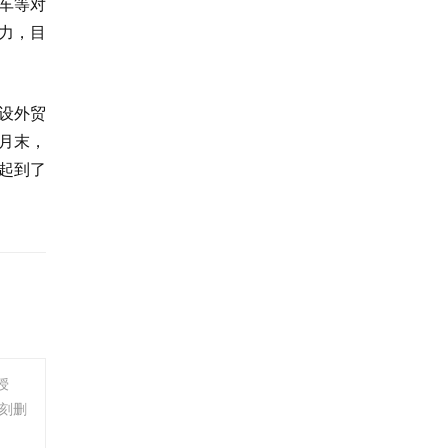
车等对
力，目
设外贸
1月末，
展起到了
授
刻删