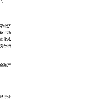
P。
家经济
条行动
候变化减
色债券增
金融产
口银行外