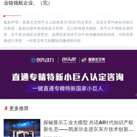
业链领航企业。（完）
版权声明：直通北交所平台上除来源为“原创”的文章外，其余文章均来自所标注
的来源，版权归原作者或来源方所有，且已获得相关授权，本平台不拥有其著作
权，亦不承担相应法律责任。如果您发现本平台中有涉嫌侵权的内容，可联系客
服进行举报，一经查实将立刻删除涉嫌侵权内容。
更多推荐
探秘显示工业大模型 共话AI时代知识产权
新生态——凯派尔走进京东方技术创新中
心