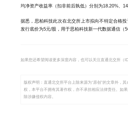
均净资产收益率（扣非前后孰低）分别为18.20%、1
据悉，思柏科技此次在北交所上市拟向不特定合格投资者
发行底价为5元/股，用于思柏科技新一代数据通信（
如果您还希望阅读更多深度内容，也可以关注直通北交所（ID：
版权声明：直通北交所平台上除来源为“原创”的文章外，
权，本平台不拥有其著作权，亦不承担相应法律责任。如果
除涉嫌侵权内容。