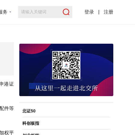
服务
登录
|
注册
为申港证
信配件等
北证50
科创板指
，加权平