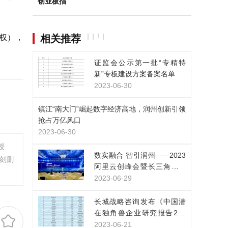
创业板指
择权），
相关推荐
证监会公示第一批“专精特
新”专板建设方案备案名单
2023-06-30
镇江“南大门”崛起数字经济高地，润州创新引领
抢占万亿风口
2023-06-30
授
数实融合 智引润州——2023
刻删
阿里云创峰会暨长三角（镇
江）数字经济高峰论坛在润
2023-06-29
州区举办
长城战略咨询发布《中国潜
在独角兽企业研究报告202
3》：潜在独角兽企业653
2023-06-21