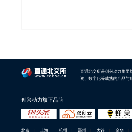
直通北交所是创兴动力集团
资、数字化等成熟的产品与
创兴动力旗下品牌
北京
|
上海
|
杭州
|
郑州
|
大连
|
金华
|