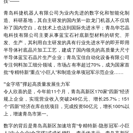
技”——
青岛科捷机器人有限公司为业内先进的数字化和智能化制
造、科研基地，其自主研发的国内第一款龙门机器人不仅填
补了国内空白，在技术上也达到国际先进水平；青岛华芯晶
电科技有限公司主要从事蓝宝石衬底新型材料的研究、开
发、生产，其利用自主研发的具有行业先进水平的即开即用
半导体衬底晶片加工工艺，建成了国内领先的高质量大尺寸
半导体蓝宝石晶片生产企业；青岛宝佳自动化设备有限公司
专注饲料加工细分领域，市场占有率超过70%，成为国家首
批“专精特新”重点“小巨人”和制造业单项冠军示范企业……
“金字塔”撑起高质量发展生力军
令人欣喜的是，今年前11个月，青岛高新区170家“四新”经济
规上企业，实现营业收入突破249亿元、增长25.7%；151
个“四新”经济在库在统项目，完成投资50亿元，增长100%以
上，增速青岛市第一。
数字的背后是青岛高新区加速培育“专精特新-隐形冠军-小巨
人”中小企业“金字塔”式成长梯队。李天传表示，青岛高新区