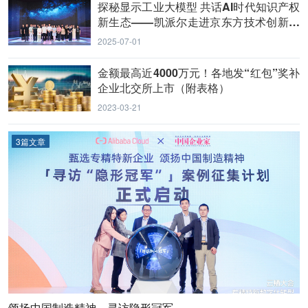
探秘显示工业大模型 共话AI时代知识产权
新生态——凯派尔走进京东方技术创新中
心
2025-07-01
金额最高近4000万元！各地发“红包”奖补
企业北交所上市（附表格）
2023-03-21
3篇文章
颂扬中国制造精神，寻访隐形冠军