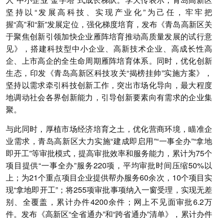
坚持以“发展高科技、实现产业化”为己任，牢牢把
握“高”和“新”发展定位，强化梯度培育，发布《青岛高新区关
于聚焦创新引领加快企业雁阵培育推动高质量发展的试行意
见》，搭建科技型中小企业、高新技术企业、高成长性高
企、上市高企的全生命周期雁阵培育体系。同时，优化创新
生态，印发《青岛高新区科技攻关“揭榜挂帅”实施方案》，
坚持以需求牵引科技创新工作，突出市场化导向，最大程度
地调动社会各界创新能力，引导创新要素向有需求的企业集
聚。
与此同时，厚植市场经济培育之土，优化营商环境，瞄准企
业需求，青岛高新区大力实施“建成即启用”“一事全办”“拿地
即开工”等审批模式，提高审批效率和服务能力，累计为75个
项目提供“一事全办”服务220项，平均审批时间压缩50%以
上；为21个重点项目企业提供帮办服务60余次，10个项目实
现“拿地即开工”；将255项审批事项纳入一窗受理，实现无差
别、全覆盖，累计办件4200余件；网上不见面审批6.2万
件。发布《高新区“全省通办”和“跨省通办”清单》，累计办件