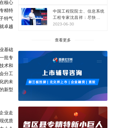
在核心
专精特
中国工程院院士、信息系统
工程专家沈昌祥：尽快构建
子特气
网络安全主动免疫保障体系
2023-06-30
就卓越
查看更多
业基础
一批专
技术和
会分工
化的未
的新型
企业走
实现优质