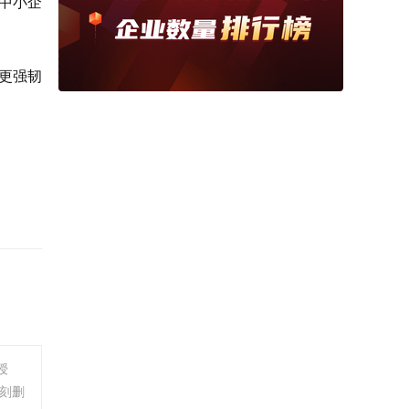
中小企
了更强韧
授
刻删