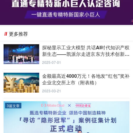
更多推荐
探秘显示工业大模型 共话AI时代知识产权
新生态——凯派尔走进京东方技术创新中
心
2025-07-01
金额最高近4000万元！各地发“红包”奖补
企业北交所上市（附表格）
2023-03-21
3篇文章