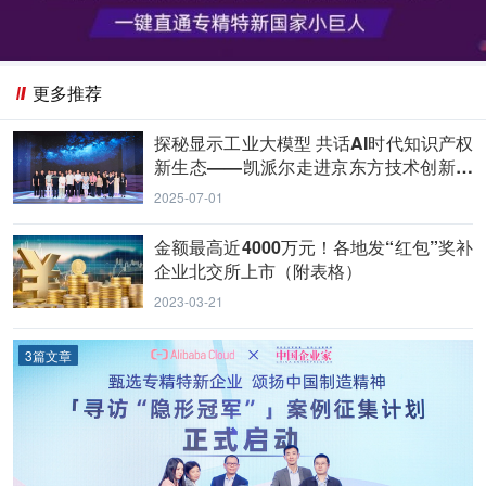
更多推荐
探秘显示工业大模型 共话AI时代知识产权
新生态——凯派尔走进京东方技术创新中
心
2025-07-01
金额最高近4000万元！各地发“红包”奖补
企业北交所上市（附表格）
2023-03-21
3篇文章