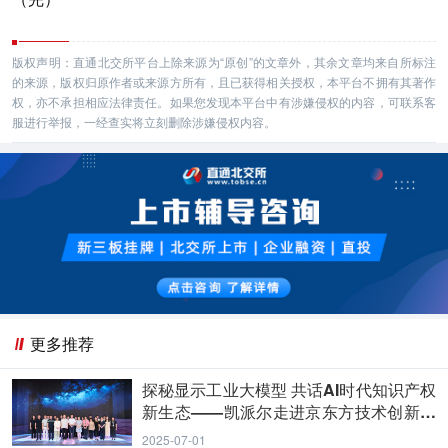
版权声明：直通北交所平台上除来源为“原创”的文章外，其余文章均来自所标注
的来源，版权归原作者或来源方所有，且已获得相关授权，本平台不拥有其著作
权，亦不承担相应法律责任。如果您发现本平台中有涉嫌侵权的内容，可联系客
服进行举报，一经查实将立刻删除涉嫌侵权内容。
更多推荐
探秘显示工业大模型 共话AI时代知识产权
新生态——凯派尔走进京东方技术创新中
心
2025-07-01