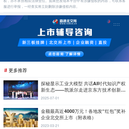
权，亦不承担相应法律责任。如果您发现本平台中有涉嫌侵权的内容，可联系客
服进行举报，一经查实将立刻删除涉嫌侵权内容。
更多推荐
探秘显示工业大模型 共话AI时代知识产权
新生态——凯派尔走进京东方技术创新中
心
2025-07-01
金额最高近4000万元！各地发“红包”奖补
企业北交所上市（附表格）
2023-03-21