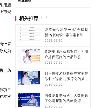
创业板指
采用超
票上市规
相关推荐
证监会公示第一批“专精特
新”专板建设方案备案名单
2023-06-30
者为计算
）分别为
鱼跃集团副总裁荆伟：为用
户提供更好的产品和服务，
是数实融合的目的
2023-06-30
售、药
阿里云技术战略研究室主任
苏中：智能+，数字化的第三
次浪潮已经来临
2023-06-30
储项目
国务院参事石勇：大数据数
在本次
字化是新型的战略资源，正
改变人类生产生活方式
2023-06-30