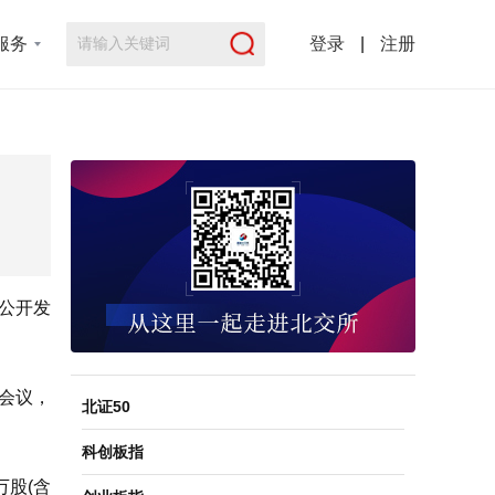
服务
登录
|
注册
请公开发
次会议，
北证50
科创板指
万股(含