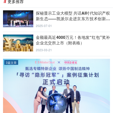
更多推荐
探秘显示工业大模型 共话AI时代知识产权
新生态——凯派尔走进京东方技术创新中
心
2025-07-01
金额最高近4000万元！各地发“红包”奖补
企业北交所上市（附表格）
2023-03-21
3篇文章