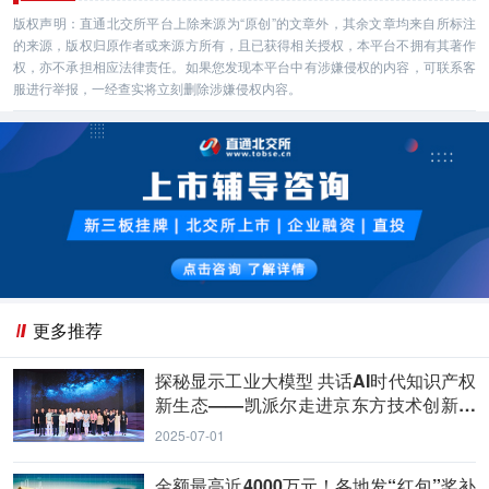
版权声明：直通北交所平台上除来源为“原创”的文章外，其余文章均来自所标注
的来源，版权归原作者或来源方所有，且已获得相关授权，本平台不拥有其著作
权，亦不承担相应法律责任。如果您发现本平台中有涉嫌侵权的内容，可联系客
服进行举报，一经查实将立刻删除涉嫌侵权内容。
更多推荐
探秘显示工业大模型 共话AI时代知识产权
新生态——凯派尔走进京东方技术创新中
心
2025-07-01
金额最高近4000万元！各地发“红包”奖补