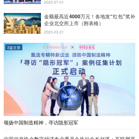
心
2025-07-01
金额最高近4000万元！各地发“红包”奖补
企业北交所上市（附表格）
2023-03-21
3篇文章
颂扬中国制造精神，寻访隐形冠军
中国信息协会数字经济专业委员会执行会长赵溪：互联网平