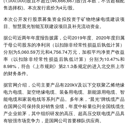
(1,000,000)股且不超过(46,666,667)股(含本数，不含超额配
售选择权)。本次发行底价为4元/股。
本次公开发行股票募集资金拟投资于矿物绝缘电缆建设项
目、智慧晨光智能互联建设项目及补充流动资金。
据公司近两年年度报告披露，公司2019年度、2020年度归属
于母公司股东的净利润（以扣除非经常性损益后孰低计算）
分别为5,060.59万元和4,756.74万元，加权平均净资产收益
率（以扣除非经常性损益后孰低计算）分别为10.47%和
8.98%，符合《上市规则》第2.1.3条规定的进入北交所上市
的财务条件。
据官网介绍，公司主要产品有220kV及以下交联聚乙烯绝缘
电力电缆、架空绝缘电缆、装备用电缆、新能源用电缆、智
能电缆和家装电线等系列产品。多年来，“晨光”牌线缆产品
在国网公司保持良好销售业绩，年度中标量位列全国线缆生
产企业前茅，其中组织研发的高压、超高压交联电缆产品具
有较强市场竞争力，是国网公司首要梯队供应商。