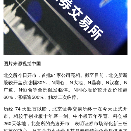
图片来源视觉中国
北交所今日开市，首批81家公司亮相。截至目前，北交所新
股较开盘价涨幅30%，N同心、N大地、N晶赛、N汉鑫、N
广道、N恒合等全部触发临停。N同心股价较开盘价涨超
60%，涨幅逾500%，触发二次临停。
历经 74 天翘首以盼，北京证券交易所终于在今天正式开
市。相较于创业板十年磨一剑、中小板五年孕育、科创板
260天落地，
北交所的光速开市，表明证券市场深化新三板
改革的决心，意在为中小企业尤其是专精特新企业提供更加