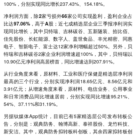
100%，分别实现同比增长237.43%、154.18%。
净利润方面，
除2家亏损外66家公司实现盈利，盈利企业占
比达97.06%，高于A股；近七成精选层企业三季报净利润实
现同比增长
，其中贝特瑞、吉林碳谷、五新隧装、拾比佰、
佳先股份、长虹能源、数字人、盖世食品、丰光精密、同惠
电子、智新电子、富士达12家净利增幅超过50%。另外，贝
特瑞和吉林碳谷2家企业利润增速超100%，其中，贝特瑞以
10.90亿元净利润高居榜首，同比增速达到207.91%。
从行业角度来看，原材料、工业和医疗保健是精选层净利润
最高的三个行业，分别实现净利润18.65亿元、8.56亿元和
3.91亿元；从增速角度来看，原材料、电信业务、公用事业
和日常消费品同比增速居前，分别实现同比增速95.21%、
54%、37.11%和31.19%。
另据钛媒体App统计，目前已有5家精选层公司发布转板公
告，分别是：观典防务、翰博高新、泰祥股份、龙竹科技、
新安洁。其中，观典防务拟转板科创板，其余四家拟转板创