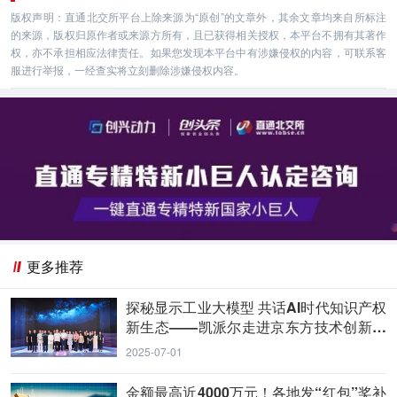
版权声明：直通北交所平台上除来源为“原创”的文章外，其余文章均来自所标注
的来源，版权归原作者或来源方所有，且已获得相关授权，本平台不拥有其著作
权，亦不承担相应法律责任。如果您发现本平台中有涉嫌侵权的内容，可联系客
服进行举报，一经查实将立刻删除涉嫌侵权内容。
更多推荐
探秘显示工业大模型 共话AI时代知识产权
新生态——凯派尔走进京东方技术创新中
心
2025-07-01
金额最高近4000万元！各地发“红包”奖补