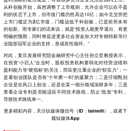
从科创板开始，虽然调整了上市规则，允许企业可以在不盈
利的状态下上市，但市值门槛仍然高达10亿；
如今北交所把
上市门槛定为2亿市值，门槛远低于科创板，已是前所未有
的创新。
用专家们的话来说，就是“投资人能更早退出、有更
明确的预期，同时将促进更多社会资金加大对专精特新等行
业隐形冠军企业的支持，形成良性循环。”
对此，复旦发展研究院金融研究中心主任孙立坚教授表示，
在投资“小巨人”企业时，股权投资机构要弱化对经营业绩和
盈利能力等“硬指标”的关注，而应更注重企业的“软实力”：一
是看创业团队是否有“十年磨一剑”的凝聚力；二是仔细甄别
企业是在风口上创业，还是在某一细分领域深耕多年；三是
查看企业专利是否能适应不同技术路线，防止“批发”专利，
导致技术路线单一。
更多精彩内容，关注钛媒体微信号（ID：taimeiti），或者下
载钛媒体App