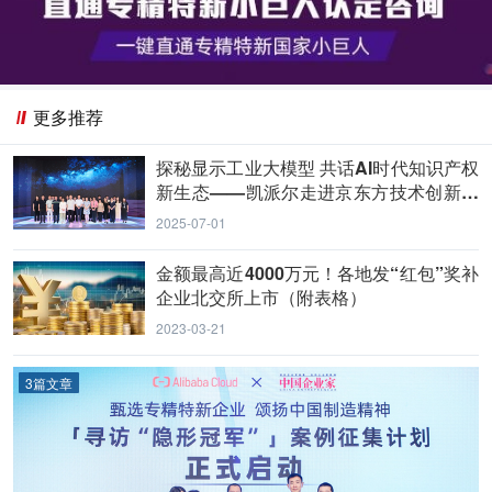
更多推荐
探秘显示工业大模型 共话AI时代知识产权
新生态——凯派尔走进京东方技术创新中
心
2025-07-01
金额最高近4000万元！各地发“红包”奖补
企业北交所上市（附表格）
2023-03-21
3篇文章