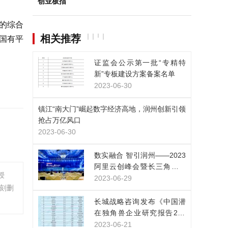
创业板指
出的综合
相关推荐
国有平
证监会公示第一批“专精特
新”专板建设方案备案名单
2023-06-30
镇江“南大门”崛起数字经济高地，润州创新引领
抢占万亿风口
2023-06-30
数实融合 智引润州——2023
阿里云创峰会暨长三角（镇
授
江）数字经济高峰论坛在润
2023-06-29
刻删
州区举办
长城战略咨询发布《中国潜
在独角兽企业研究报告202
3》：潜在独角兽企业653
2023-06-21