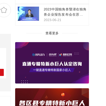
家，持续开拓新领域新赛道
2023中国独角兽暨潜在独角
兽企业报告发布会在苏州举
行
2023-06-21
查看更多