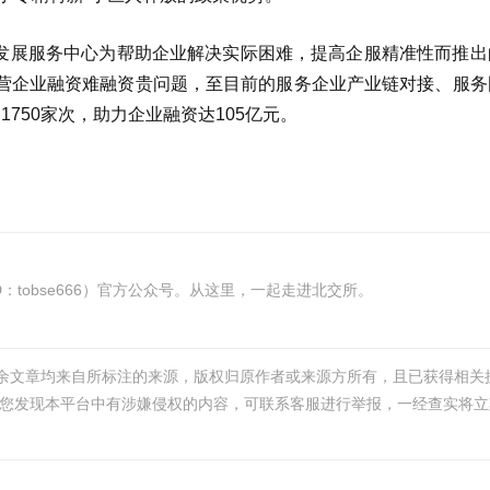
金融发展服务中心为帮助企业解决实际困难，提高企服精准性而推
营企业融资难融资贵问题，至目前的服务企业产业链对接、服务
750家次，助力企业融资达105亿元。
tobse666）官方公众号。从这里，一起走进北交所。
其余文章均来自所标注的来源，版权归原作者或来源方所有，且已获得相关
您发现本平台中有涉嫌侵权的内容，可联系客服进行举报，一经查实将立