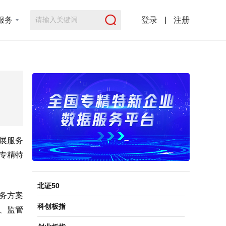
服务
登录
|
注册
发展服务
“专精特
北证50
务方案
科创板指
、监管