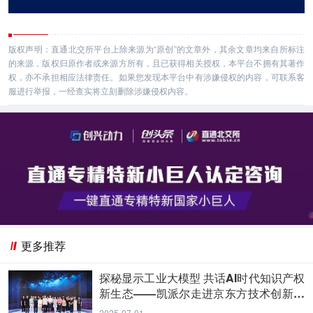
版权声明：直通北交所平台上除来源为“原创”的文章外，其余文章均来自所标注
的来源，版权归原作者或来源方所有，且已获得相关授权，本平台不拥有其著作
权，亦不承担相应法律责任。如果您发现本平台中有涉嫌侵权的内容，可联系客
服进行举报，一经查实将立刻删除涉嫌侵权内容。
更多推荐
探秘显示工业大模型 共话AI时代知识产权
新生态——凯派尔走进京东方技术创新中
心
2025-07-01