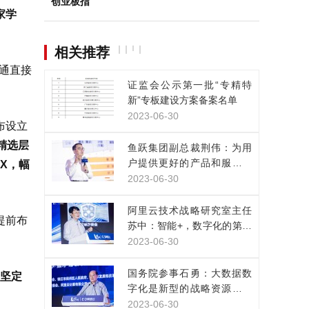
创业板指
家学
相关推荐
打通直接
证监会公示第一批“专精特
新”专板建设方案备案名单
2023-06-30
布设立
精选层
鱼跃集团副总裁荆伟：为用
户提供更好的产品和服务，
X，幅
是数实融合的目的
2023-06-30
阿里云技术战略研究室主任
提前布
苏中：智能+，数字化的第三
次浪潮已经来临
2023-06-30
国务院参事石勇：大数据数
所坚定
字化是新型的战略资源，正
改变人类生产生活方式
2023-06-30