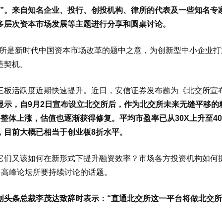
划”。来自知名企业、投行、创投机构、律所的代表及一些知名专
多层次资本市场发展等主题进行分享和圆桌讨论。
交易所是新时代中国资本市场改革的题中之意，为创新型中小企业
造契机。
三板活跃度近期快速提升。近日，安信证券发布题为《北交所宣
显示，自9月2日宣布设立北交所后，作为北交所未来无缝平移的
整体上涨，估值也逐渐获得修复。平均市盈率已从30X上升至40
，目前大概已相当于创业板8折水平。
它们又该如何在新形式下提升融资效率？市场各方投资机构如何
、高峰论坛所要持续讨论的话题。
创头条总裁李茂达致辞时表示：“直通北交所这一平台将做北交