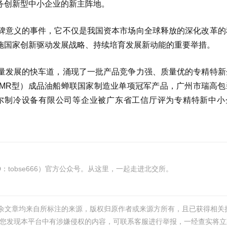
务创新型中小企业的新主阵地。
碑意义的事件，它不仅是我国资本市场向全球释放的深化改革的
施国家创新驱动发展战略、持续培育发展新动能的重要举措。
量发展的快车道，涌现了一批产品竞争力强、质量优的专精特新
MR型）成品油船蝉联国家制造业单项冠军产品，广州市瑞高包
尔制冷设备有限公司等企业被广东省工信厅评为专精特新中小
tobse666）官方公众号。从这里，一起走进北交所。
其余文章均来自所标注的来源，版权归原作者或来源方所有，且已获得相关
您发现本平台中有涉嫌侵权的内容，可联系客服进行举报，一经查实将立