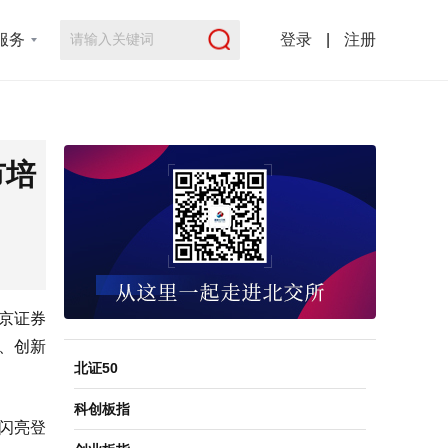
服务
登录
|
注册
市培
京证券
、创新
北证50
科创板指
闪亮登