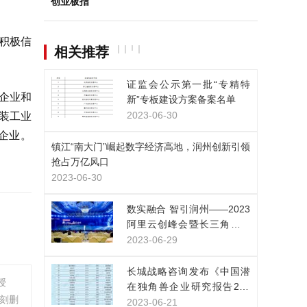
创业板指
积极信
相关推荐
证监会公示第一批“专精特
企业和
新”专板建设方案备案名单
2023-06-30
装工业
企业。
镇江“南大门”崛起数字经济高地，润州创新引领
抢占万亿风口
2023-06-30
数实融合 智引润州——2023
阿里云创峰会暨长三角（镇
江）数字经济高峰论坛在润
2023-06-29
州区举办
长城战略咨询发布《中国潜
授
在独角兽企业研究报告202
刻删
3》：潜在独角兽企业653
2023-06-21