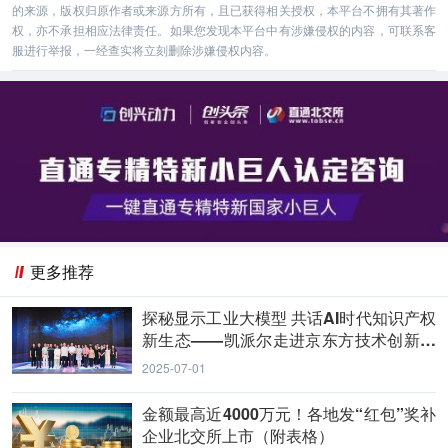
的来源，版权归原作者或来源方所有，且已获得相关授权，本平台不拥有其著作
权，亦不承担相应法律责任。如果您发现本平台中有涉嫌侵权的内容，可联系客
服进行举报，一经查实将立刻删除涉嫌侵权内容。
更多推荐
探秘显示工业大模型 共话AI时代知识产权
新生态——凯派尔走进京东方技术创新中
心
2025-07-01
金额最高近4000万元！各地发“红包”奖补
企业北交所上市（附表格）