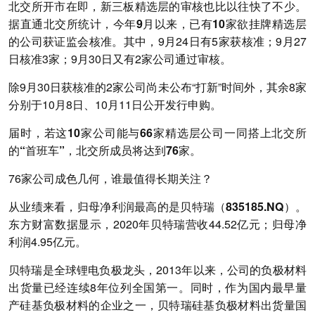
北交所开市在即，新三板精选层的审核也比以往快了不少。
据直通北交所统计，今年9月以来，已有10家欲挂牌精选层
的公司获证监会核准。
其中，9月24日有5家获核准；9月27
日核准3家；9月30日又有2家公司通过审核。
除9月30日获核准的2家公司尚未公布“打新”时间外，其余8家
分别于10月8日、10月11日公开发行申购。
届时，
若这10家公司能与66家精选层公司一同搭上北交所
的“首班车”，北交所成员将达到76家。
76家公司成色几何，谁最值得长期关注？
从业绩来看，归母净利润最高的是贝特瑞（835185.NQ）。
东方财富数据显示，2020年贝特瑞营收44.52亿元；归母净
利润4.95亿元。
贝特瑞是全球锂电负极龙头，2013年以来，公司的负极材料
出货量已经连续8年位列全国第一。同时，作为国内最早量
产硅基负极材料的企业之一，贝特瑞硅基负极材料出货量国