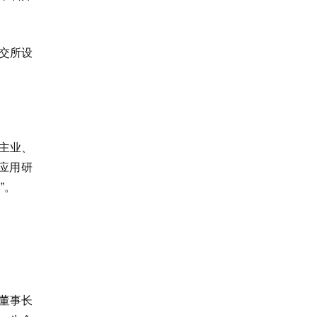
交所设
焦主业、
应用研
”。
董事长