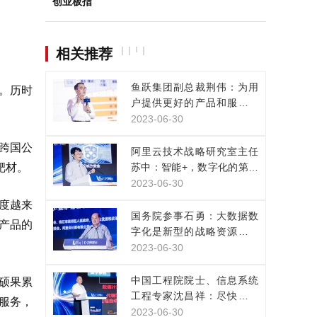
创业板指
相关推荐
鱼跃集团副总裁荆伟：为用
。历时
户提供更好的产品和服务，
是数实融合的目的
2023-06-30
跨国公
阿里云技术战略研究室主任
靶材。
苏中：智能+，数字化的第三
次浪潮已经来临
2023-06-30
注度越来
国务院参事石勇：大数据数
和产品的
字化是新型的战略资源，正
改变人类生产生活方式
2023-06-30
中国工程院院士、信息系统
，硕果累
工程专家沈昌祥：尽快构建
服务，
网络安全主动免疫保障体系
2023-06-30