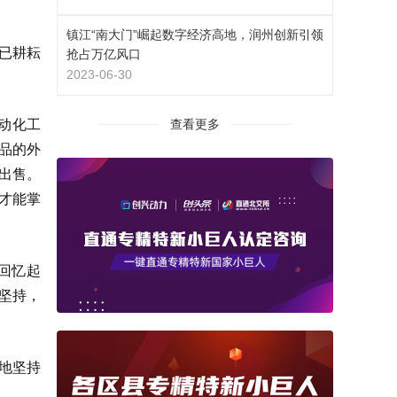
镇江“南大门”崛起数字经济高地，润州创新引领
已耕耘
抢占万亿风口
2023-06-30
动化工
查看更多
品的外
出售。
才能掌
回忆起
坚持，
骛地坚持