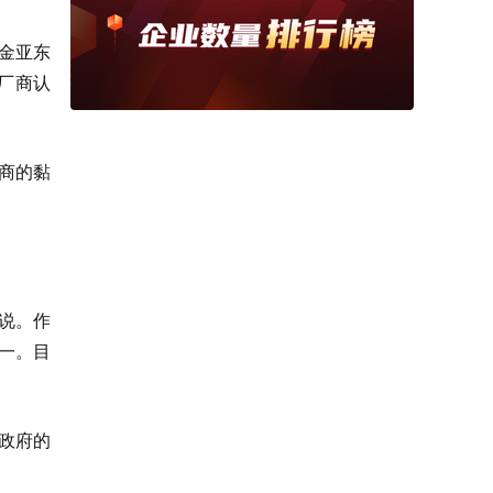
金亚东
厂商认
商的黏
说。作
一。目
政府的