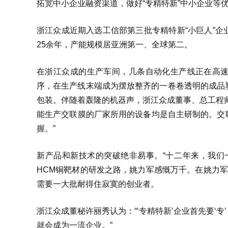
拓宽中小企业融资渠道，做好“专精特新”中小企业等
浙江众成近期入选工信部第三批专精特新“小巨人”企
25余年，产能规模居亚洲第一、全球第二。
在浙江众成的生产车间，几条自动化生产线正在高
序，在生产线末端成为摆放整齐的一卷卷透明的成品
包装。伴随着轰隆的机器声，浙江众成董事、总工程
能生产交联膜的厂家所用的设备均是自主研制的。交
握。”
新产品和新技术的突破绝非易事。“十二年来，我们
HCM铜靶材的研发之路，姚力军感慨万千。在姚力军
需要一大批耐得住寂寞的创业者。
浙江众成董秘许丽秀认为：“‘专精特新’企业首先要‘
就会成为一流企业。”