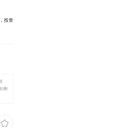
，投资
授
刻删