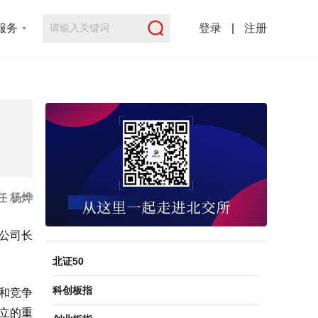
服务
登录
|
注册
任 杨烨
公司长
北证50
科创板指
和竞争
设立的重