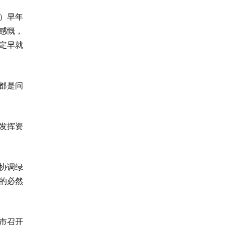
）早年
感慨，
定早就
都是问
发挥资
协调绿
的必然
市召开