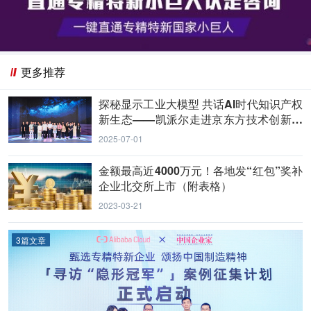
更多推荐
探秘显示工业大模型 共话AI时代知识产权
新生态——凯派尔走进京东方技术创新中
心
2025-07-01
金额最高近4000万元！各地发“红包”奖补
企业北交所上市（附表格）
2023-03-21
3篇文章