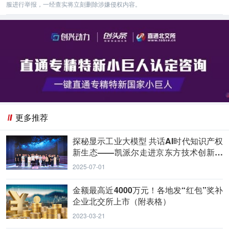
服进行举报，一经查实将立刻删除涉嫌侵权内容。
更多推荐
探秘显示工业大模型 共话AI时代知识产权
新生态——凯派尔走进京东方技术创新中
心
2025-07-01
金额最高近4000万元！各地发“红包”奖补
企业北交所上市（附表格）
2023-03-21