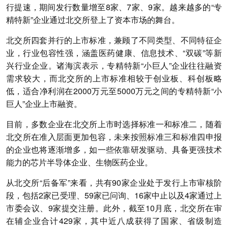
行提速，期间发行数量增至8家、7家、9家。越来越多的“专
精特新”企业通过北交所登上了资本市场的舞台。
北交所四套并行的上市标准，兼顾了不同类型、不同特征企
业，行业包容性强，涵盖医药健康、信息技术、“双碳”等新
兴行业企业。诸海滨表示，专精特新“小巨人”企业往往融资
需求较大，而北交所的上市标准相较于创业板、科创板略
低，适合净利润在2000万元至5000万元之间的专精特新“小
巨人”企业上市融资。
目前，多数企业在北交所上市时选择标准一和标准二，随着
北交所在准入层面更加包容，未来按照标准三和标准四申报
的企业也将逐渐增多，如一些依靠研发驱动、具备更强技术
能力的芯片半导体企业、生物医药企业。
从北交所“后备军”来看，共有90家企业处于发行上市审核阶
段，包括2家已受理、59家已问询、16家中止以及4家通过上
市委会议、9家提交注册。此外，截至10月底，北交所在审
在辅企业合计429家，其中近八成获得了国家、省级制造