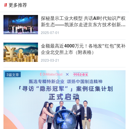
更多推荐
探秘显示工业大模型 共话AI时代知识产权
新生态——凯派尔走进京东方技术创新中
心
2025-07-01
金额最高近4000万元！各地发“红包”奖补
企业北交所上市（附表格）
2023-03-21
3篇文章