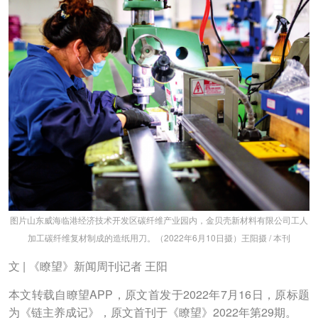
图片山东威海临港经济技术开发区碳纤维产业园内，金贝壳新材料有限公司工人
加工碳纤维复材制成的造纸用刀。（2022年6月10日摄）王阳摄 / 本刊
文 | 《瞭望》新闻周刊记者 王阳
本文转载自瞭望APP，原文首发于2022年7月16日，原标题
为《链主养成记》，原文首刊于《瞭望》2022年第29期。