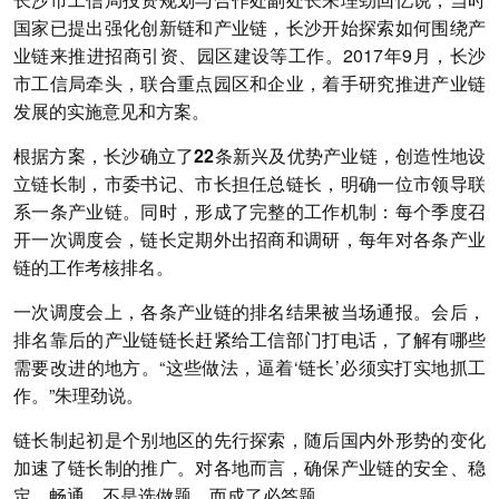
国家已提出强化创新链和产业链，长沙开始探索如何围绕产
业链来推进招商引资
、园区建设等工作。2017年9月，长沙
市工信局牵头，联合重点园区和企业，着手研究推进产业链
发展的实施意见和方案。
根据方案，
长沙确立了22条新兴及优势产业链，创造性地设
立链长制，市委书记、市长担任总链长，明确一位市领导联
系一条产业链
。同时，形成了完整的工作机制：每个季度召
开一次调度会，链长定期外出招商和调研，每年对各条产业
链的工作考核排名。
一次调度会上，各条产业链的排名结果被当场通报。会后，
排名靠后的产业链链长赶紧给工信部门打电话，了解有哪些
需要改进的地方。“这些做法，逼着‘链长’必须实打实地抓工
作。”朱理劲说。
链长制起初是个别地区的先行探索，随后国内外形势的变化
加速了链长制的推广。
对各地而言，确保产业链的安全、稳
定、畅通，不是选做题，而成了必答题。