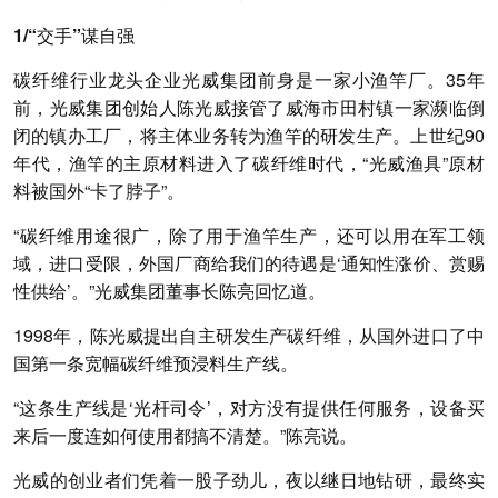
1/“交手”谋自强
碳纤维行业龙头企业光威集团前身是一家小渔竿厂。35年
前，光威集团创始人陈光威接管了威海市田村镇一家濒临倒
闭的镇办工厂，将主体业务转为渔竿的研发生产。上世纪90
年代，渔竿的主原材料进入了碳纤维时代，“光威渔具”原材
料被国外“卡了脖子”。
“碳纤维用途很广，除了用于渔竿生产，还可以用在军工领
域，进口受限，外国厂商给我们的待遇是‘通知性涨价、赏赐
性供给’。”光威集团董事长陈亮回忆道。
1998年，陈光威提出自主研发生产碳纤维，从国外进口了中
国第一条宽幅碳纤维预浸料生产线。
“这条生产线是‘光杆司令’，对方没有提供任何服务，设备买
来后一度连如何使用都搞不清楚。”陈亮说。
光威的创业者们凭着一股子劲儿，夜以继日地钻研，最终实