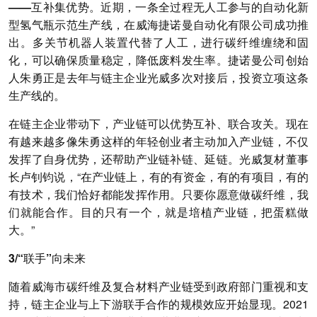
——互补集优势。
近期，一条全过程无人工参与的自动化新
型氢气瓶示范生产线，在威海捷诺曼自动化有限公司成功推
出。多关节机器人装置代替了人工，进行碳纤维缠绕和固
化，可以确保质量稳定，降低废料发生率。捷诺曼公司创始
人朱勇正是去年与链主企业光威多次对接后，投资立项这条
生产线的。
在链主企业带动下，产业链可以优势互补、联合攻关。现在
有越来越多像朱勇这样的年轻创业者主动加入产业链，不仅
发挥了自身优势，还帮助产业链补链、延链。光威复材董事
长卢钊钧说，“在产业链上，有的有资金，有的有项目，有的
有技术，我们恰好都能发挥作用。只要你愿意做碳纤维，我
们就能合作。目的只有一个，就是培植产业链，把蛋糕做
大。”
3/“联手”向未来
随着威海市碳纤维及复合材料产业链受到政府部门重视和支
持，链主企业与上下游联手合作的规模效应开始显现。2021