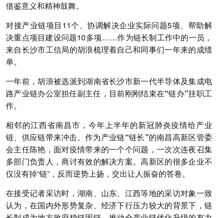
借鉴意义和精神鼓舞。
对接产业链项目11个、协调解决企业实际问题5项、帮助解
决重点项目建设问题10多项……作为链长制工作中的一员，
来自长沙市工信局的胡浪梳理着自己和同事们一年来的成绩
单。
一年前，胡浪被选派到湖南省长沙市新一代半导体及集成电
路产业链办公室担任副主任，目前刚刚结束在“链办”挂职工
作。
相邻的江西省南昌市，今年上半年的新冠肺炎疫情给产业
链、供应链带来冲击。
作为产业链“链长”的南昌高新区管委
会主任陈艳
，面对疫情带来的一个个问题，一次次连夜召集
多部门负责人，商讨有效的解决方案。高新区的很多企业不
仅没有掉“链”，反而逆势上扬，交出让人振奋的答卷。
在接受记者采访时，湖南、山东、江西等地的采访对象一致
认为，在国内外形势复杂、经济下行压力较大的背景下，链
长制成为地方政府稳链固链、推动全产业链优化升级的有力