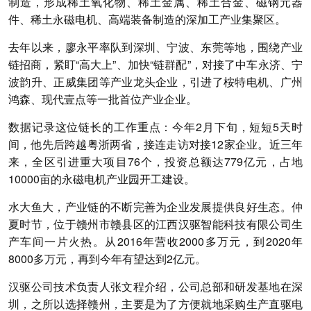
制造，形成稀土氧化物、稀土金属、稀土合金、磁钢元器
件、稀土永磁电机、高端装备制造的深加工产业集聚区。
去年以来，廖永平率队到深圳、宁波、东莞等地，围绕产业
链招商，紧盯“高大上”、加快“链群配”，对接了中车永济、宁
波韵升、正威集团等产业龙头企业，引进了桉特电机、广州
鸿森、现代壹点等一批首位产业企业。
数据记录这位链长的工作重点
：今年2月下旬，短短5天时
间，他先后跨越粤浙两省，接连走访对接12家企业。近三年
来，全区引进重大项目76个，投资总额达779亿元，占地
10000亩的永磁电机产业园开工建设。
水大鱼大，产业链的不断完善为企业发展提供良好生态。仲
夏时节，位于赣州市赣县区的江西汉驱智能科技有限公司生
产车间一片火热。从2016年营收2000多万元，到2020年
8000多万元，再到今年有望达到2亿元。
汉驱公司技术负责人张文程介绍，公司总部和研发基地在深
圳，之所以选择赣州，主要是为了方便就地采购生产直驱电