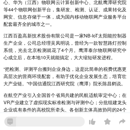
心、华为（江西）物联网云计算创新中心、北航鹰潭研究院
等44个物联网创新平台，集研发、检测、认证、成果转化及
网安、信息存储于一体，成为国内移动物联网产业服务平台
配套最齐全的城市之一。
江西百盈高新技术股份有限公司是一家NB-IoT太阳能控制器
生产企业，公司总经理吴凤明说，曾经为一款智慧路灯控制
系统，光去北京检测就花了4个月。鹰潭泰尔物联网研究中
心成立后，在本地10天就能搞定，大大缩短研发进程。
“把检测、评测平台搬到企业身边，这是比简单的税费优惠更
高层次的营商环境配套，有助于优化企业发展生态，培育壮
大产业链。”中国信通院江西研究院（鹰潭）院长陈昌鹤说。
在航空产业引入全国首个省局共建的民航适航审定中心；在
VR产业建立了虚拟现实标准检测与评测中心；分批组建龙头
企业或有条件的高校院所牵头、各创新主体高效协同的24个
创新联合体……如今，江西已拥有国家级研发平台超过70
个、省级研发平台超过1200个。