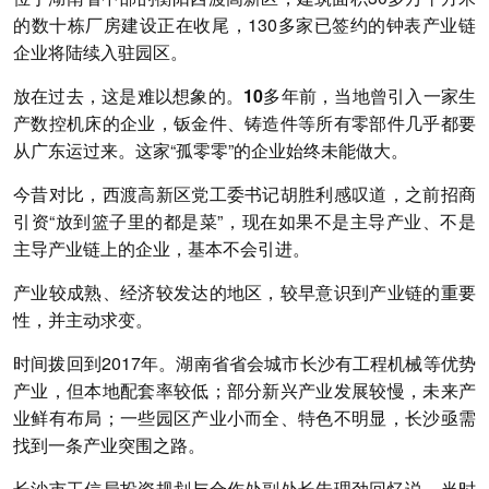
的数十栋厂房建设正在收尾，130多家已签约的钟表产业链
企业将陆续入驻园区。
放在过去，
这是难以想象的。10多年前，当地曾引入一家生
产数控机床的企业，钣金件、铸造件等所有零部件几乎都要
从广东运过来。
这家“孤零零”的企业始终未能做大。
今昔对比，西渡高新区党工委书记胡胜利感叹道，之前招商
引资“放到篮子里的都是菜”，现在如果不是主导产业、不是
主导产业链上的企业，基本不会引进。
产业较成熟、经济较发达的地区，较早意识到产业链的重要
性，并主动求变。
时间拨回到2017年。湖南省省会城市长沙有工程机械等优势
产业，但本地配套率较低；部分新兴产业发展较慢，未来产
业鲜有布局；一些园区产业小而全、特色不明显，长沙亟需
找到一条产业突围之路。
长沙市工信局投资规划与合作处副处长朱理劲回忆说，
当时