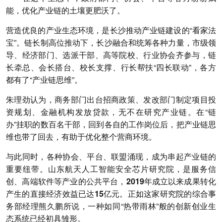
能，优化产业链的土壤更肥沃了。
营造优良的产业生态环境，是长沙推动产业链建设的“看家法
宝”。链长制高位推动下，长沙融合和统筹各种力量，市级领
导、经济部门、选派干部、高等院校、行业协会齐参与，链
长牵总、会长搭台、校长支撑、行长帮扶“四长联动”，各方
都有了“产业链思维”。
朱理劲认为，商务部门出台招商政策、发改部门制定项目投
资规划、金融机构发放贷款，无不在研究产业链。在“链
办”挂职的数百名干部，回到各自的工作岗位后，把产业链思
维也带了回去，有助于优化整个营商环境。
与此同时，各种协会、平台、联盟涌现，成为串起产业链的
重要纽带。山东航天人工智能安全芯片研究院，是服务信
创、高端软件等产业的公共平台，
2019年成立以来成果转化
产生的直接经济效益已达15亿元。
正如这家研究院的综合事
务部经理熊久鹏所说，一种如同“热带雨林”般的创新创业生
态系统已经初具雏形。