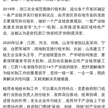
2019年，浙江在全省范围推行链长制，提出各个开发区确定
一条产业链并实行链长制试点，由开发区所在地市县的党政
主要领导担任链长，做好一个产业链发展规划、一套产业链
发展支持政策等“九个一”机制，从而推进形成区域特色产
业。这被认为是依托浙江“块状经济”的制度演变。
2020年以来，江西、河北、河南、山东等省份以及深圳、宁
波、合肥等城市，因地制宜推行链长制。
比如，山东建立了
链主企业牵头主导、产业链联盟合作、产学研协同推进、要
素保障服务等四大机制，还启动实施标志性产业链突破工
程
；江西11名省领导担任14个产业链的链长，把纾困解难作
为链长制工作的重要抓手，坚持一链一策、一企一策，既统
筹解决共性问题，又精准解决关键难题。
梳理各地链长制工作，可以看出共性特点：党委政府部门或
者行业协会负责人担任链长，发挥高位推动、统筹协调、促
进督办的作用；龙头企业作为链主，发挥对于产业链上下游
的带动作用；政府部门围绕“延链、补链、强链”对产业链进