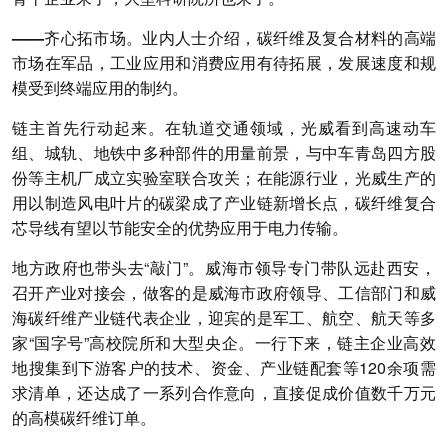
——齐心拓市场
。业内人士介绍，碳纤维及复合材料的高端
市场在军品，工业应用和消费应用有待拓展，发展速度和规
模受到终端应用的制约。
链主首先行动起来。在轨道交通领域，光威看到高速动车
组、城轨、地铁中多种部件的用量前景，与中车青岛四方股
份等主机厂成立实验室联合攻关；在能源行业，光威生产的
用以制造风电叶片的碳梁成了产业链新增长点，碳纤维复合
芯导线有望以节能安全的优势应用于电力传输。
地方政府也带头去“敲门”。威海市领导专门带队远赴西安，
召开产业对接会，做客的是威海市政府领导、工信部门和威
海碳纤维产业链代表企业，迎宾的是军工、航空、航天等多
家“国字号”高校院所和大型央企。一行下来，链主企业高效
地搜集到下游客户的技术、资金、产业链配套等120余项需
求清单，还达成了一系列合作意向，直接促成价值数千万元
的高模碳纤维订单。