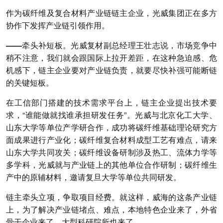
作为碳纤维及复合材料产业链链主企业，光威集团正在多方
协作下发挥产业链引领作用。
——牵头补短板。
光威复材副总经理王壮志说，市场竞争中
稍不注意，我们就会跟国际上拉开差距，在这种急迫感、危
机感下，链主企业要对产业链负责，就要尽快补强可能断链
的关键短板。
在工信部门搭建的技术需求平台上，链主企业提出技术要
求，“谁能做就找谁承担研发任务”。光威与北京化工大学、
山东大学等单位产学研合作，成功将碳纤维基础理论研究方
面成果进行产业化；碳纤维复合材料成型工艺有难点，请来
山东大学共同攻关；碳纤维设备研制涉及热工、流体力学等
多学科，光威就与产业链上的其他单位合作研制；碳纤维生
产中的原辅材料，邀请复旦大学等单位共同研发。
链主牵头立项，争取项目经费。就这样，威海的这条产业链
上，为了解决产业链堵点、难点，本地特色企业来了，外省
骨干企业来了，大型科研院所也来了。