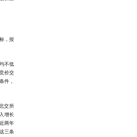
标，按
均不低
合竞价交
牌条件，
北交所
入增长
最近两年
”这三条