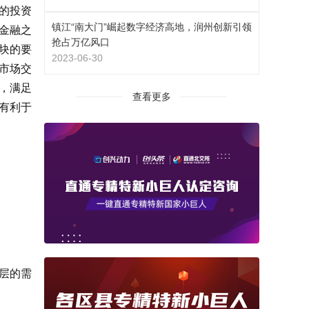
的投资
镇江“南大门”崛起数字经济高地，润州创新引领
金融之
抢占万亿风口
块的要
2023-06-30
市场交
，满足
查看更多
有利于
层的需