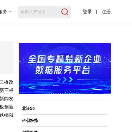
服务
登录
|
注册
三板改
新三板
日新闻发
板创新
北证50
跌幅限
科创板指