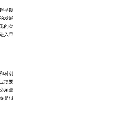
得早期
的发展
现的渠
进入早
和科创
业绩要
必须盈
要是根