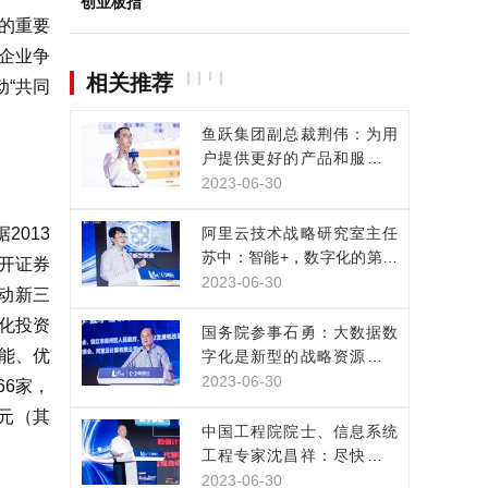
创业板指
的重要
企业争
相关推荐
“共同
鱼跃集团副总裁荆伟：为用
户提供更好的产品和服务，
是数实融合的目的
2023-06-30
2013
阿里云技术战略研究室主任
苏中：智能+，数字化的第三
公开证券
次浪潮已经来临
2023-06-30
启动新三
化投资
国务院参事石勇：大数据数
能、优
字化是新型的战略资源，正
改变人类生产生活方式
2023-06-30
66家，
亿元（其
中国工程院院士、信息系统
工程专家沈昌祥：尽快构建
网络安全主动免疫保障体系
2023-06-30