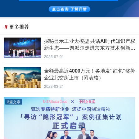
更多推荐
探秘显示工业大模型 共话AI时代知识产权
新生态——凯派尔走进京东方技术创新中
心
2025-07-01
金额最高近4000万元！各地发“红包”奖补
企业北交所上市（附表格）
2023-03-21
3篇文章