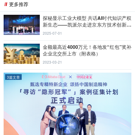
更多推荐
探秘显示工业大模型 共话AI时代知识产权
新生态——凯派尔走进京东方技术创新中
心
2025-07-01
金额最高近4000万元！各地发“红包”奖补
企业北交所上市（附表格）
2023-03-21
3篇文章