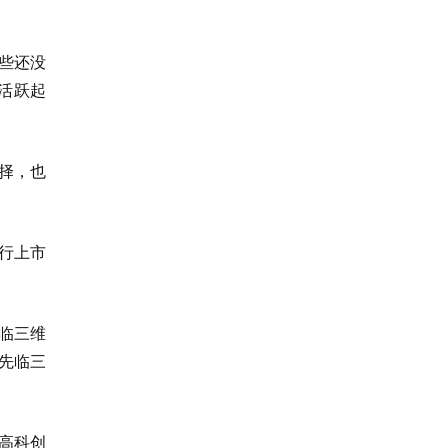
些还没
活跃起
择，也
行上市
先临三维
先临三
高科创