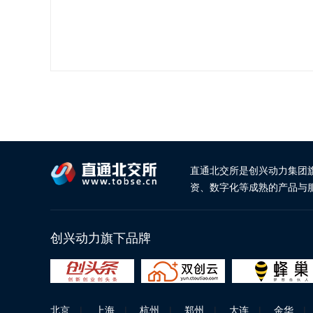
直通北交所是创兴动力集团
资、数字化等成熟的产品与
创兴动力旗下品牌
北京
|
上海
|
杭州
|
郑州
|
大连
|
金华
|