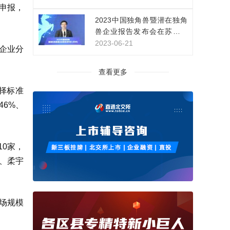
申报，
家，持续开拓新领域新赛道
2023中国独角兽暨潜在独角
兽企业报告发布会在苏州举
行
2023-06-21
的企业分
查看更多
择标准
46%、
10家，
、柔宇
市场规模