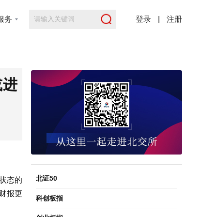
服务
登录
|
注册
或进
北证50
理状态的
及财报更
科创板指