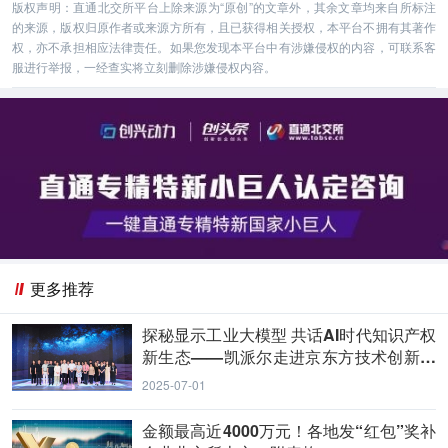
版权声明：直通北交所平台上除来源为“原创”的文章外，其余文章均来自所标注
的来源，版权归原作者或来源方所有，且已获得相关授权，本平台不拥有其著作
权，亦不承担相应法律责任。如果您发现本平台中有涉嫌侵权的内容，可联系客
服进行举报，一经查实将立刻删除涉嫌侵权内容。
更多推荐
探秘显示工业大模型 共话AI时代知识产权
新生态——凯派尔走进京东方技术创新中
心
2025-07-01
金额最高近4000万元！各地发“红包”奖补