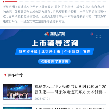
版权声明：直通北交所平台上除来源为“原创”的文章外，其余文章均来自所标注
的来源，版权归原作者或来源方所有，且已获得相关授权，本平台不拥有其著作
权，亦不承担相应法律责任。如果您发现本平台中有涉嫌侵权的内容，可联系客
服进行举报，一经查实将立刻删除涉嫌侵权内容。
更多推荐
探秘显示工业大模型 共话AI时代知识产权
新生态——凯派尔走进京东方技术创新中
心
2025-07-01