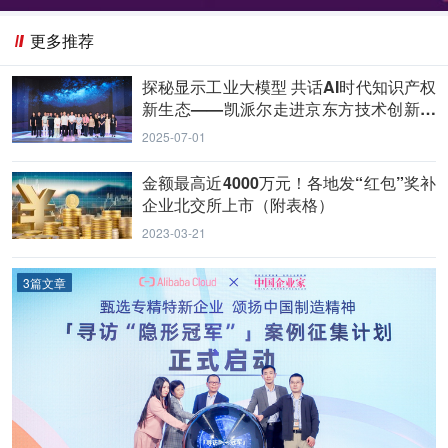
更多推荐
探秘显示工业大模型 共话AI时代知识产权
新生态——凯派尔走进京东方技术创新中
心
2025-07-01
金额最高近4000万元！各地发“红包”奖补
企业北交所上市（附表格）
2023-03-21
3篇文章