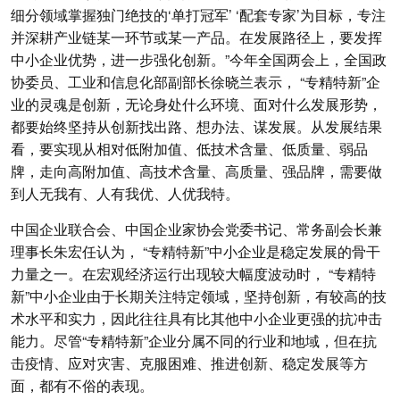
细分领域掌握独门绝技的‘单打冠军’ ‘配套专家’为目标，专注
并深耕产业链某一环节或某一产品。在发展路径上，要发挥
中小企业优势，进一步强化创新。”今年全国两会上，全国政
协委员、工业和信息化部副部长徐晓兰表示， “专精特新”企
业的灵魂是创新，无论身处什么环境、面对什么发展形势，
都要始终坚持从创新找出路、想办法、谋发展。从发展结果
看，要实现从相对低附加值、低技术含量、低质量、弱品
牌，走向高附加值、高技术含量、高质量、强品牌，需要做
到人无我有、人有我优、人优我特。
中国企业联合会、中国企业家协会党委书记、常务副会长兼
理事长朱宏任认为， “专精特新”中小企业是稳定发展的骨干
力量之一。在宏观经济运行出现较大幅度波动时， “专精特
新”中小企业由于长期关注特定领域，坚持创新，有较高的技
术水平和实力，因此往往具有比其他中小企业更强的抗冲击
能力。尽管“专精特新”企业分属不同的行业和地域，但在抗
击疫情、应对灾害、克服困难、推进创新、稳定发展等方
面，都有不俗的表现。