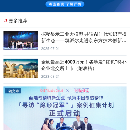
更多推荐
探秘显示工业大模型 共话AI时代知识产权
新生态——凯派尔走进京东方技术创新中
心
2025-07-01
金额最高近4000万元！各地发“红包”奖补
企业北交所上市（附表格）
2023-03-21
3篇文章