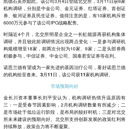
凯德石英亦如此。该公司3月4日登陆北交所，3月11日获6家
机构调研，分别是中金公司、金元证券、红塔证券、首创证
券、银河证券及民生证券。值得注意的是，有10家机构斥资
6000万元参与了该公司IPO战略配售。
时隔近4个月，北交所明星企业之一长虹能源再获机构集体
调研，并且较此前调研情况出现两点变化：一是参与调研机
构规模增至18家，前两次分别为10家、9家；二是头部券商
积极参与，中信证券、中金公司、国泰君安证券等在列。
诺思兰德有望成为一家先进的基因治疗公司，看好诺思兰德
的机构纷至沓来。3月11日，该公司获11家机构调研。
市场预期向好
金长川资本董事长刘平安认为，机构调研热情升温原因有
三：一是受春节因素影响，2月机构调研数量有所减少；二
是市场处于低位运行阶段，是布局的较好时机；三是对北交
所未来建设的预期向好。北交所支持创新发展的政策红利将
持续释放，政策合力将不断凝聚。