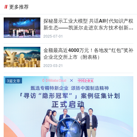
更多推荐
探秘显示工业大模型 共话AI时代知识产权
新生态——凯派尔走进京东方技术创新中
心
2025-07-01
金额最高近4000万元！各地发“红包”奖补
企业北交所上市（附表格）
2023-03-21
3篇文章