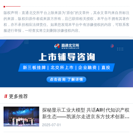
版权声明：直通北交所平台上除来源为“原创”的文章外，其余文章均来自所标注
的来源，版权归原作者或来源方所有，且已获得相关授权，本平台不拥有其著作
权，亦不承担相应法律责任。如果您发现本平台中有涉嫌侵权的内容，可联系客
服进行举报，一经查实将立刻删除涉嫌侵权内容。
更多推荐
探秘显示工业大模型 共话AI时代知识产权
新生态——凯派尔走进京东方技术创新中
心
2025-07-01