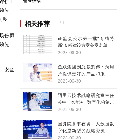
创业板指
评价工
领先；
制度。
相关推荐
场份额
证监会公示第一批“专精特
领先，
新”专板建设方案备案名单
2023-06-30
鱼跃集团副总裁荆伟：为用
，安全
户提供更好的产品和服务，
是数实融合的目的
2023-06-30
阿里云技术战略研究室主任
苏中：智能+，数字化的第三
次浪潮已经来临
2023-06-30
国务院参事石勇：大数据数
字化是新型的战略资源，正
改变人类生产生活方式
2023-06-30