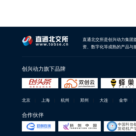
直通北交所是创兴动力集团
资、数字化等成熟的产品与
创兴动力旗下品牌
北京
|
上海
|
杭州
|
郑州
|
大连
|
金华
|
合作伙伴