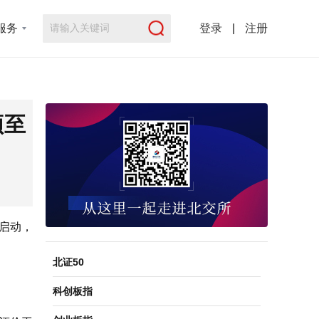
服务
登录
|
注册
须至
启动，
北证50
科创板指