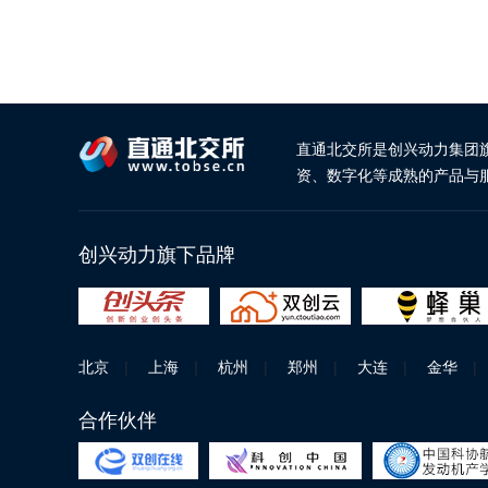
直通北交所是创兴动力集团
资、数字化等成熟的产品与
创兴动力旗下品牌
北京
|
上海
|
杭州
|
郑州
|
大连
|
金华
|
合作伙伴