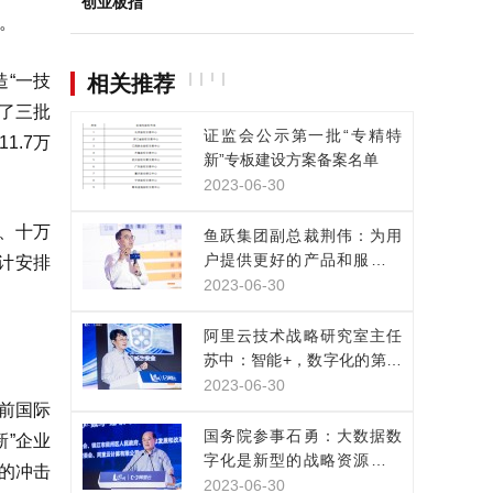
创业板指
说。
造“一技
相关推荐
了三批
证监会公示第一批“专精特
1.7万
新”专板建设方案备案名单
2023-06-30
业、十万
鱼跃集团副总裁荆伟：为用
户提供更好的产品和服务，
累计安排
是数实融合的目的
2023-06-30
阿里云技术战略研究室主任
苏中：智能+，数字化的第三
次浪潮已经来临
2023-06-30
前国际
国务院参事石勇：大数据数
”企业
字化是新型的战略资源，正
的冲击
改变人类生产生活方式
2023-06-30