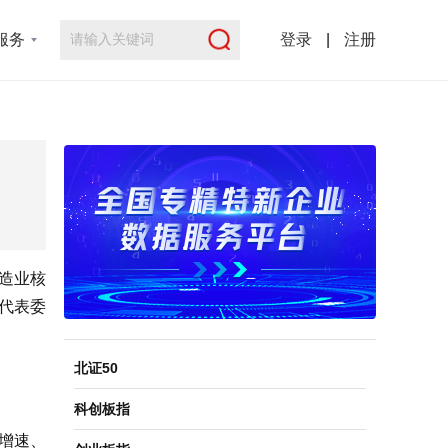
服务
登录
|
注册
制造业核
了代表委
北证50
科创板指
收增速、