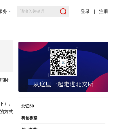
服务
登录
|
注册
。届时，
况下）。
北证50
合的方式
科创板指