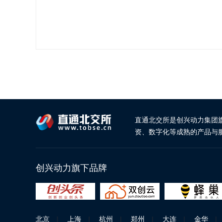
直通北交所是创兴动力集团
资、数字化等成熟的产品与
创兴动力旗下品牌
北京
|
上海
|
杭州
|
郑州
|
大连
|
金华
|