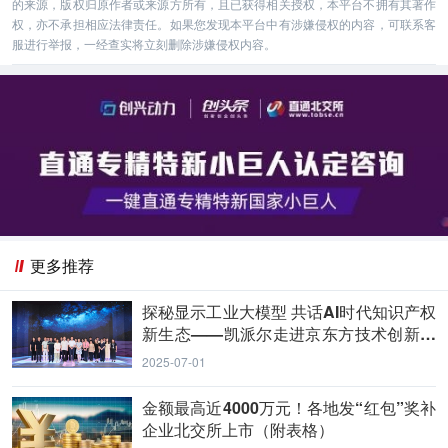
的来源，版权归原作者或来源方所有，且已获得相关授权，本平台不拥有其著作
权，亦不承担相应法律责任。如果您发现本平台中有涉嫌侵权的内容，可联系客
服进行举报，一经查实将立刻删除涉嫌侵权内容。
更多推荐
探秘显示工业大模型 共话AI时代知识产权
新生态——凯派尔走进京东方技术创新中
心
2025-07-01
金额最高近4000万元！各地发“红包”奖补
企业北交所上市（附表格）