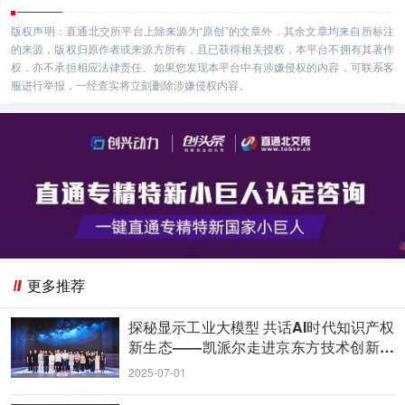
版权声明：直通北交所平台上除来源为“原创”的文章外，其余文章均来自所标注
的来源，版权归原作者或来源方所有，且已获得相关授权，本平台不拥有其著作
权，亦不承担相应法律责任。如果您发现本平台中有涉嫌侵权的内容，可联系客
服进行举报，一经查实将立刻删除涉嫌侵权内容。
更多推荐
探秘显示工业大模型 共话AI时代知识产权
新生态——凯派尔走进京东方技术创新中
心
2025-07-01