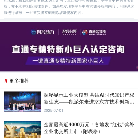
权，亦不承担相应法律责任。如果您发现本平台中有涉嫌侵权的内容，可联系客
服进行举报，一经查实将立刻删除涉嫌侵权内容。
更多推荐
探秘显示工业大模型 共话AI时代知识产权
新生态——凯派尔走进京东方技术创新中
心
2025-07-01
金额最高近4000万元！各地发“红包”奖补
企业北交所上市（附表格）