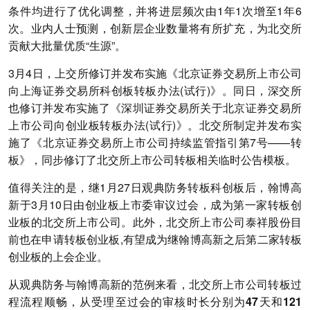
条件均进行了优化调整，并将进层频次由1年1次增至1年6
次。业内人士预测，创新层企业数量将有所扩充，为北交所
贡献大批量优质“生源”。
3月4日，上交所修订并发布实施《北京证券交易所上市公司
向上海证券交易所科创板转板办法(试行)》。同日，深交所
也修订并发布实施了《深圳证券交易所关于北京证券交易所
上市公司向创业板转板办法(试行)》。北交所制定并发布实
施了《北京证券交易所上市公司持续监管指引第7号——转
板》，同步修订了北交所上市公司转板相关临时公告模板。
值得关注的是，继1月27日观典防务转板科创板后，翰博高
新于3月10日由创业板上市委审议过会，成为第一家转板创
业板的北交所上市公司。此外，北交所上市公司泰祥股份目
前也在申请转板创业板,有望成为继翰博高新之后第二家转板
创业板的上会企业。
从观典防务与翰博高新的范例来看，北交所上市公司转板过
程流程顺畅，从受理至过会的审核时长分别为47天和121