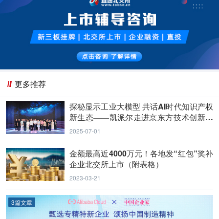
更多推荐
探秘显示工业大模型 共话AI时代知识产权
新生态——凯派尔走进京东方技术创新中
心
2025-07-01
金额最高近4000万元！各地发“红包”奖补
企业北交所上市（附表格）
2023-03-21
3篇文章