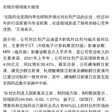
在细分领域做大做强
“北陆药业是国内率先研制并推出对比剂产品的企业，经过30
年的行业探索与专业积累，在该领域形成了独有的核心竞争
优势。”王旭表示。
据介绍，公司对比剂产品涵盖X射线对比剂与磁共振对比
剂，主要用于CT（X线电子计算机断层扫描）影像诊断、
MRI（磁共振）影像诊断及介入手术等，是公司营业收入的
主要来源。2021年上半年，公司对比剂产品实现销售收入
4.05亿元，同比增长38.43%。截至目前，公司碘海醇注射
液、碘克沙醇注射液、钆喷酸葡胺注射液及碘帕醇注射液均
已通过仿制药一致性评价。其中，碘海醇注射液已在第五批
全国药品集中采购中中标。
“在对比剂进入国家集采之前，制剂端方面，IMS数据显示，
恒瑞医药(40.540, -0.52, -1.27%)、扬子江、GE医疗、拜耳、
博莱科和北陆药业六家药企共占有90%以上的对比剂市场份
额。”王旭表示，“公司的脚步远不止停留在对比剂领域，中