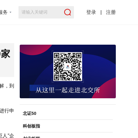
服务
登录
|
注册
0家
了解，到
进行申
北证50
科创板指
巨人”企