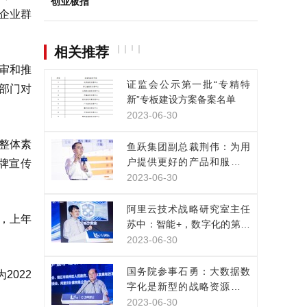
创业板指
企业群
相关推荐
审和推
证监会公示第一批“专精特
部门对
新”专板建设方案备案名单
2023-06-30
整体素
鱼跃集团副总裁荆伟：为用
户提供更好的产品和服务，
牌宣传
是数实融合的目的
2023-06-30
阿里云技术战略研究室主任
，上年
苏中：智能+，数字化的第三
次浪潮已经来临
2023-06-30
国务院参事石勇：大数据数
为2022
字化是新型的战略资源，正
改变人类生产生活方式
2023-06-30