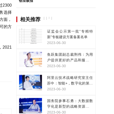
创业板指
2300
售选择
相关推荐
方面，
可的方
证监会公示第一批“专精特
新”专板建设方案备案名单
2023-06-30
2021
鱼跃集团副总裁荆伟：为用
户提供更好的产品和服务，
是数实融合的目的
2023-06-30
阿里云技术战略研究室主任
苏中：智能+，数字化的第三
次浪潮已经来临
2023-06-30
国务院参事石勇：大数据数
字化是新型的战略资源，正
改变人类生产生活方式
2023-06-30