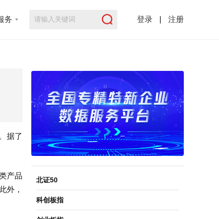
服务
登录
|
注册
会。据了
类产品
北证50
此外，
科创板指
。